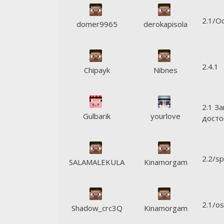
2.1/О
domer9965
derokapisola
2.4.1
Chipayk
Nibnes
2.1 З
Gulbarik
yourlove
досто
2.2/s
SALAMALEKULA
Kinamorgam
2.1/os
Shadow_crc3Q
Kinamorgam