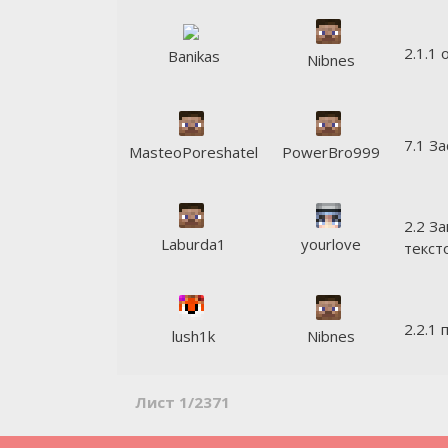
2.1.1
Banikas
Nibnes
7.1 З
MasteoPoreshatel
PowerBro999
2.2 З
Laburda1
yourlove
текст
2.2.1
lush1k
Nibnes
Лист 1/2371
«