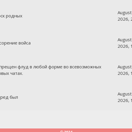
August
 оск родных
2026, 
August
асорение войса
2026, 
апрещен флуд в любой форме во всевозможных
August
овых чатах.
2026, 
August
 пред был
2026, 