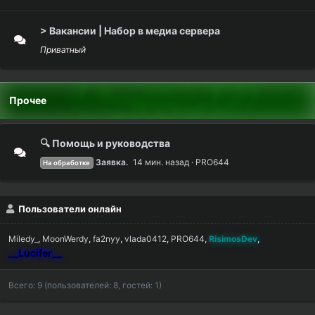
> Вакансии | Набор в медиа сервера
Приватный
Прочее
🔍 Помощь и руководства
Заявка.
14 мин. назад
PRO644
На обработке
Пользователи онлайн
Miledy_
MoonWerdy
fa2nyy
vlada0412
PRO644
RisimosDev
__Lucifer__
Всего: 9 (пользователей: 8, гостей: 1)