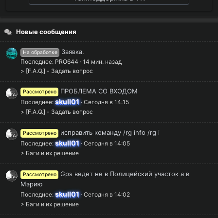
Новые сообщения
Заявка.
На обработке
Последнее:
PRO644
14 мин. назад
> [F.A.Q.] - Задать вопрос
ПРОБЛЕМА СО ВХОДОМ
Рассмотрено
skull01
Последнее:
Сегодня в 14:15
> [F.A.Q.] - Задать вопрос
исправить команду /rg info /rg i
Рассмотрено
skull01
Последнее:
Сегодня в 14:05
> Баги и их решение
Gps ведет не в Полицейский участок а в
Рассмотрено
Мэрию
skull01
Последнее:
Сегодня в 14:02
> Баги и их решение