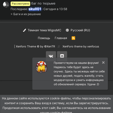
баг по тюрьме
Рассмотрено
skull01
Последнее:
Сегодня в 13:58
> Баги и их решение
Темная тема MigosMC
Русский (RU)
Помощь
Главная
R
S
S
|
Xenforo Theme
© by ©XenTR
XenForo theme
by xenfocus
Приветствуем на нашем форуме!
Надеюсь тебе будет здесь не
скучно. Здесь ты можешь найти себе
новых друзей, подать жалобу, стать
модератором и узнать информацию
об обновлений сервера. Удачи :D
На данном сайте используются cookie-файлы, чтобы персонализировать
контент и сохранить Ваш вход в систему, если Вы зарегистрируетесь.
Продолжая использовать этот сайт, Вы соглашаетесь на использование
наших cookie-файлов.